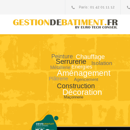
Paris : 01 42 01 11 12
Chauffage
Peinture
Serrurerie
Isolation
Energies
Métallerie
Aménagement
Plâtrerie
Agencement
Construction
Décoration
Maçonnerie