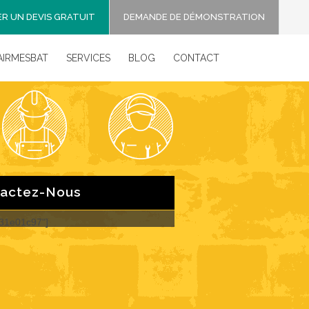
R UN DEVIS GRATUIT
DEMANDE DE DÉMONSTRATION
AIRMESBAT
SERVICES
BLOG
CONTACT
actez-Nous
031e01c97"]