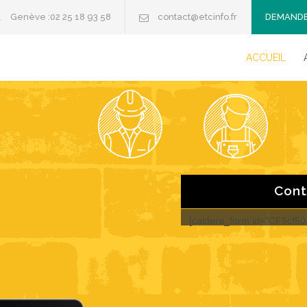
Genève :02 25 18 93 58
contact@etcinfo.fr
DEMANDE
ACCUEIL
Cont
[caldera_form id="CF5cf5